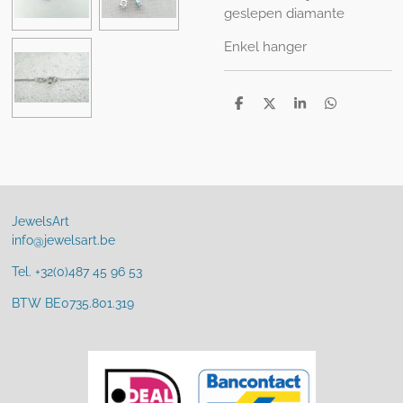
geslepen diamante
Enkel hanger
D
D
S
D
e
e
h
e
l
e
a
l
e
l
r
e
n
e
n
JewelsArt
info@jewelsart.be
Tel. +32(0)487 45 96 53
BTW BE0735.801.319