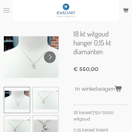
Ga
direct
naar
de
hoofdinhoud
18 kt witgoud
hanger 0,15 kt
diamanten
€ 550,00
In winkelwagen
18 karaat(750/1000)
witgoud
0,15 karaat brijant