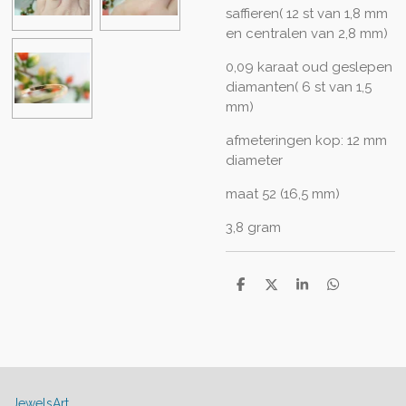
saffieren( 12 st van 1,8 mm
en centralen van 2,8 mm)
0,09 karaat oud geslepen
diamanten( 6 st van 1,5
mm)
afmeteringen kop: 12 mm
diameter
maat 52 (16,5 mm)
3,8 gram
D
D
S
D
e
e
h
e
l
e
a
l
e
l
r
e
n
e
n
JewelsArt