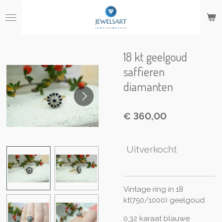
Ga
direct
naar
de
hoofdinhoud
18 kt geelgoud
saffieren
diamanten
€ 360,00
Uitverkocht
Vintage ring in 18
kt(750/1000) geelgoud
0,32 karaat blauwe