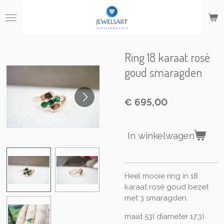
Ga
direct
naar
de
hoofdinhoud
Ring 18 karaat rosé
goud smaragden
€ 695,00
In winkelwagen
Heel mooie ring in 18
karaat rosé goud bezet
met 3 smaragden.
maat 53( diameter 17,3)