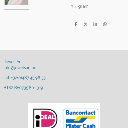
3,4 gram
D
D
S
D
e
e
h
e
l
e
a
l
e
l
r
e
n
e
n
JewelsArt
info@jewelsart.be
Tel. +32(0)487 45 96 53
BTW BE0735.801.319