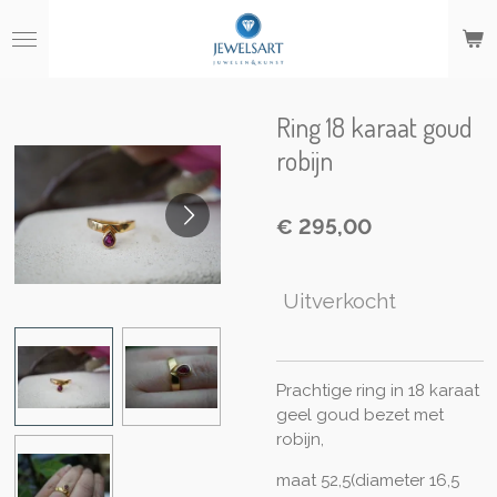
Ga
direct
naar
de
hoofdinhoud
Ring 18 karaat goud
robijn
€ 295,00
Uitverkocht
Prachtige ring in 18 karaat
geel goud bezet met
robijn,
maat 52,5(diameter 16,5