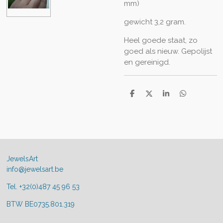
mm)
gewicht 3,2 gram.
Heel goede staat, zo
goed als nieuw. Gepolijst
en gereinigd.
D
D
S
D
e
e
h
e
l
e
a
l
e
l
r
e
n
e
n
JewelsArt
info@jewelsart.be
Tel. +32(0)487 45 96 53
BTW BE0735.801.319